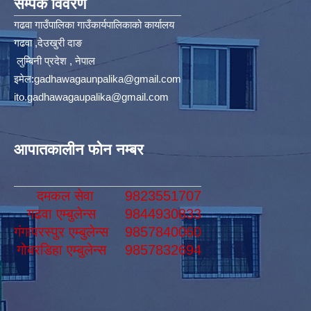
सम्पर्क विवरण
गढवा गाउँपालिका गाउँकार्यपालिकाको कार्यालय
गढवा ,देउखुरी दाङ
लुम्बिनी प्रदेश , नेपाल
इमेल:
gadhawagaunpalika@gmail.com
ito.gadhawagaupalika@gmail.com
आपातकालीन फोन नम्बर
दमकल सेवा
9823551707
गढवा एम्बुलेन्स
9844930833
गंगापरस्पुर एम्बुलेन्स
9857840060
गोबरडिहा एम्बुलेन्स
9857832694