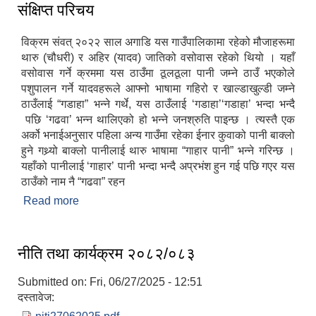
संक्षिप्त परिचय
विक्रम संवत् २०२२ साल अगाडि यस गाउँपालिकामा रहेको मौजाहरूमा
थारु (चौधरी) र अहिर (यादव) जातिको वसोवास रहेको थियो । यहाँ
वसोवास गर्ने क्रममा यस ठाउँमा ठूलठूला पानी जम्ने ठाउँ भएकोले
पशुपालन गर्ने यादवहरूले आफ्नो भाषामा गहिरो र खाल्डाखुल्डी जम्ने
ठाउँलाई “गडाहा” भन्ने गर्थे, यस ठाउँलाई ‘गडाहा’‘गडाहा’ भन्दा भन्दै
पछि ‘गढवा’ भन्न थालिएको हो भन्ने जनश्रुति पाइन्छ । त्यस्तै एक
अर्को भनाईअनुसार पहिला अन्य गाउँमा रहेका ईनार कुवाको पानी बाक्लो
हुने गथ्र्यो बाक्लो पानीलाई थारु भाषामा “गाहार पानी” भन्ने गरिन्छ ।
यहाँको पानीलाई ‘गाहार’ पानी भन्दा भन्दै अप्रभंश हुन गई पछि गएर यस
ठाउँको नाम नै “गढवा” रहन
Read more
about संक्षिप्त परिचय
नीति तथा कार्यक्रम २०८२/०८३
Submitted on:
Fri, 06/27/2025 - 12:51
दस्तावेज: