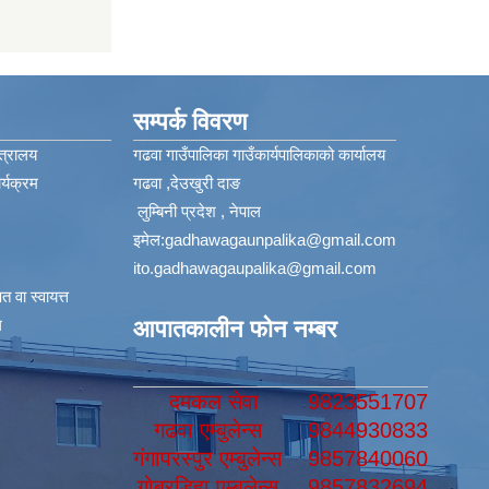
सम्पर्क विवरण
त्रालय
गढवा गाउँपालिका गाउँकार्यपालिकाको कार्यालय
्यक्रम
गढवा ,देउखुरी दाङ
लुम्बिनी प्रदेश , नेपाल
इमेल:
gadhawagaunpalika@gmail.com
ito.gadhawagaupalika@gmail.com
 वा स्वायत्त
​
आपातकालीन फोन नम्बर
दमकल सेवा
9823551707
गढवा एम्बुलेन्स
9844930833
गंगापरस्पुर एम्बुलेन्स
9857840060
गोबरडिहा एम्बुलेन्स
9857832694