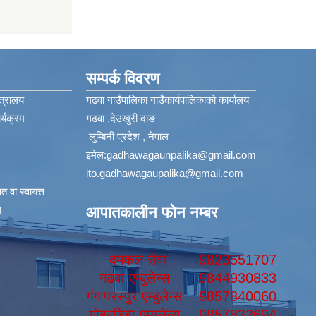
सम्पर्क विवरण
त्रालय
गढवा गाउँपालिका गाउँकार्यपालिकाको कार्यालय
्यक्रम
गढवा ,देउखुरी दाङ
लुम्बिनी प्रदेश , नेपाल
इमेल:
gadhawagaunpalika@gmail.com
ito.gadhawagaupalika@gmail.com
 वा स्वायत्त
​
आपातकालीन फोन नम्बर
दमकल सेवा
9823551707
गढवा एम्बुलेन्स
9844930833
गंगापरस्पुर एम्बुलेन्स
9857840060
गोबरडिहा एम्बुलेन्स
9857832694