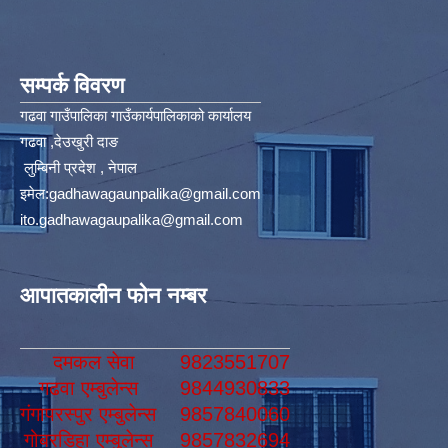
सम्पर्क विवरण
गढवा गाउँपालिका गाउँकार्यपालिकाको कार्यालय
गढवा ,देउखुरी दाङ
लुम्बिनी प्रदेश , नेपाल
इमेल:
gadhawagaunpalika@gmail.com
ito.gadhawagaupalika@gmail.com
आपातकालीन फोन नम्बर
दमकल सेवा
9823551707
गढवा एम्बुलेन्स
9844930833
गंगापरस्पुर एम्बुलेन्स
9857840060
गोबरडिहा एम्बुलेन्स
9857832694