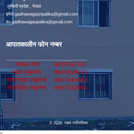
लुम्बिनी प्रदेश , नेपाल
इमेल:
gadhawagaunpalika@gmail.com
ito.gadhawagaupalika@gmail.com
आपातकालीन फोन नम्बर
दमकल सेवा
9823551707
गढवा एम्बुलेन्स
9844930833
गंगापरस्पुर एम्बुलेन्स
9857840060
गोबरडिहा एम्बुलेन्स
9857832694
© 2026 गढवा गाउँपालिका
//