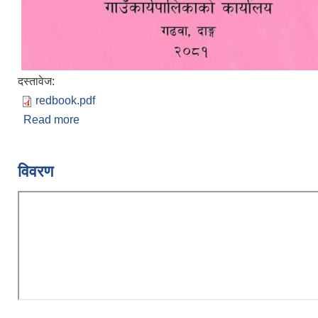
दस्तावेज:
redbook.pdf
Read more
about ब्यय अनुमानको विवरण (खर्च शिर्षकगत र स्रोतगत 
२०८१/०८२
विवरण