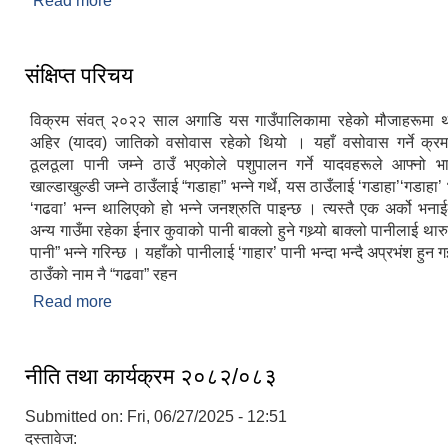
Read more
about संचित कोषबाट बिनियोजन हुने अनुमानको खर्च श
विवरण
संक्षिप्त परिचय
विक्रम संवत् २०२२ साल अगाडि यस गाउँपालिकामा रहेको मौजाहरूमा थ
अहिर (यादव) जातिको वसोवास रहेको थियो । यहाँ वसोवास गर्ने क्रम
ठूलठूला पानी जम्ने ठाउँ भएकोले पशुपालन गर्ने यादवहरूले आफ्नो भ
खाल्डाखुल्डी जम्ने ठाउँलाई “गडाहा” भन्ने गर्थे, यस ठाउँलाई ‘गडाहा’‘गडाहा’ 
‘गढवा’ भन्न थालिएको हो भन्ने जनश्रुति पाइन्छ । त्यस्तै एक अर्को भन
अन्य गाउँमा रहेका ईनार कुवाको पानी बाक्लो हुने गथ्र्यो बाक्लो पानीलाई थार
पानी” भन्ने गरिन्छ । यहाँको पानीलाई ‘गाहार’ पानी भन्दा भन्दै अप्रभंश हु
ठाउँको नाम नै “गढवा” रहन
Read more
about संक्षिप्त परिचय
नीति तथा कार्यक्रम २०८२/०८३
Submitted on:
Fri, 06/27/2025 - 12:51
दस्तावेज: