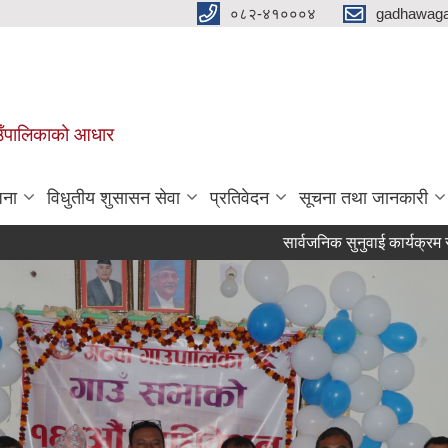
०८२-४१०००४
gadhawaga
गाउँपालिकाको आधार
जना
विधुतीय शुसासन सेवा
प्रतिवेदन
सूचना तथा जानकारी
सार्वजनिक सुनुवाई कार्यक्रम संचालन हुने