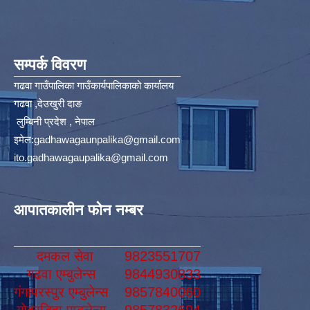
सम्पर्क विवरण
गढवा गाउँपालिका गाउँकार्यपालिकाको कार्यालय
गढवा ,देउखुरी दाङ
लुम्बिनी प्रदेश , नेपाल
इमेल:
gadhawagaunpalika@gmail.com
ito.gadhawagaupalika@gmail.com
आपातकालीन फोन नम्बर
दमकल सेवा
9823551707
गढवा एम्बुलेन्स
9844930833
गंगापरस्पुर एम्बुलेन्स
9857840060
गोबरडिहा एम्बुलेन्स
9857832694