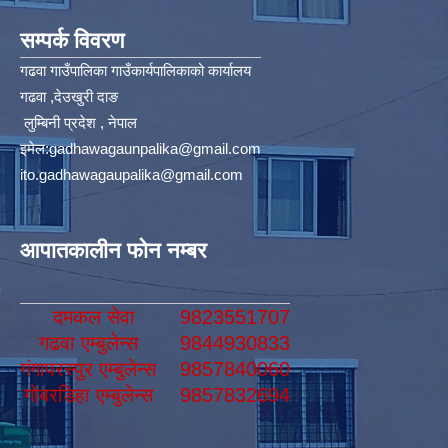
सम्पर्क विवरण
गढवा गाउँपालिका गाउँकार्यपालिकाको कार्यालय
गढवा ,देउखुरी दाङ
लुम्बिनी प्रदेश , नेपाल
इमेल:
gadhawagaunpalika@gmail.com
ito.gadhawagaupalika@gmail.com
आपातकालीन फोन नम्बर
दमकल सेवा
9823551707
गढवा एम्बुलेन्स
9844930833
गंगापरस्पुर एम्बुलेन्स
9857840060
गोबरडिहा एम्बुलेन्स
9857832694