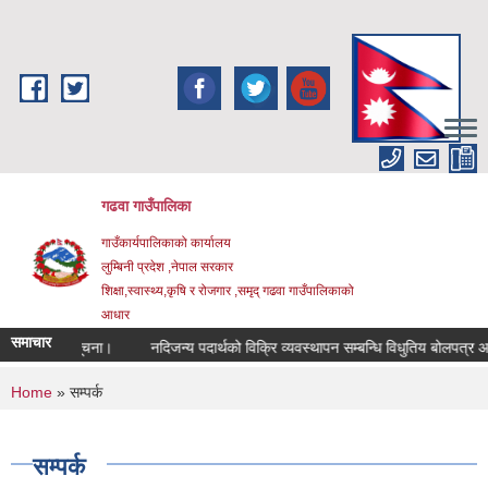
Skip to main content
गढवा गाउँपालिका
गाउँकार्यपालिकाको कार्यालय
लुम्बिनी प्रदेश ,नेपाल सरकार
शिक्षा,स्वास्थ्य,कृषि र रोजगार ,समृद् गढवा गाउँपालिकाको
आधार
समाचार
सम्बन्धि सूचना।
नदिजन्य पदार्थको विक्रि व्यवस्थापन सम्बन्धि विधुतिय बोलपत्र आह्व
You are here
Home
» सम्पर्क
सम्पर्क