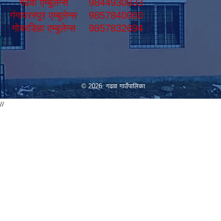
गढवा एम्बुलेन्स
9844930833
गंगापरस्पुर एम्बुलेन्स
9857840060
गोबरडिहा एम्बुलेन्स
9857832694
© 2026 गढवा गाउँपालिका
//