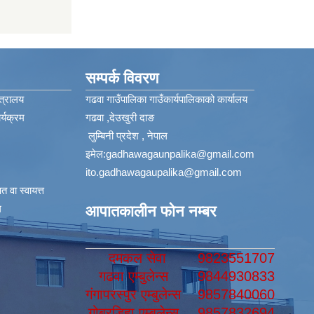
सम्पर्क विवरण
त्रालय
गढवा गाउँपालिका गाउँकार्यपालिकाको कार्यालय
्यक्रम
गढवा ,देउखुरी दाङ
लुम्बिनी प्रदेश , नेपाल
इमेल:
gadhawagaunpalika@gmail.com
ito.gadhawagaupalika@gmail.com
 वा स्वायत्त
​
आपातकालीन फोन नम्बर
दमकल सेवा
9823551707
गढवा एम्बुलेन्स
9844930833
गंगापरस्पुर एम्बुलेन्स
9857840060
गोबरडिहा एम्बुलेन्स
9857832694