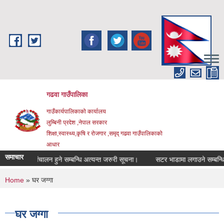
Skip to main content
गढवा गाउँपालिका
गाउँकार्यपालिकाको कार्यालय
लुम्बिनी प्रदेश ,नेपाल सरकार
शिक्षा,स्वास्थ्य,कृषि र रोजगार ,समृद् गढवा गाउँपालिकाको
आधार
समाचार
कार्यक्रम संचालन हुने सम्बन्धि अत्यन्त जरुरी सूचना।
सटर भाडामा लगाउने सम्बन्धि सू
You are here
Home
» घर जग्गा
घर जग्गा