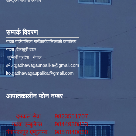
राष्ट्रिय योजना आयोग
सम्पर्क विवरण
गढवा गाउँपालिका गाउँकार्यपालिकाको कार्यालय
गढवा ,देउखुरी दाङ
लुम्बिनी प्रदेश , नेपाल
इमेल:
gadhawagaunpalika@gmail.com
ito.gadhawagaupalika@gmail.com
आपातकालीन फोन नम्बर
दमकल सेवा
9823551707
गढवा एम्बुलेन्स
9844930833
गंगापरस्पुर एम्बुलेन्स
9857840060