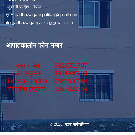
लुम्बिनी प्रदेश , नेपाल
इमेल:
gadhawagaunpalika@gmail.com
ito.gadhawagaupalika@gmail.com
आपातकालीन फोन नम्बर
दमकल सेवा
9823551707
गढवा एम्बुलेन्स
9844930833
गंगापरस्पुर एम्बुलेन्स
9857840060
गोबरडिहा एम्बुलेन्स
9857832694
© 2026 गढवा गाउँपालिका