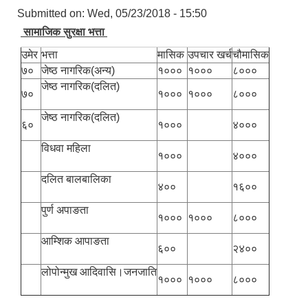
Submitted on:
Wed, 05/23/2018 - 15:50
सामाजिक सुरक्षा भत्ता
उमेर
भत्ता
मासिक
उपचार खर्च
चौमासिक
७०
जेष्ठ नागरिक(अन्य)
१०००
१०००
८०००
जेष्ठ नागरिक(दलित)
७०
१०००
१०००
८०००
जेष्ठ नागरिक(दलित)
६०
१०००
४०००
विधवा महिला
१०००
४०००
दलित बालबालिका
४००
१६००
पुर्ण अपाङता
१०००
१०००
८०००
आम्शिक आपाङता
६००
२४००
लोपोन्मुख आदिवासि।जनजाति
१०००
१०००
८०००