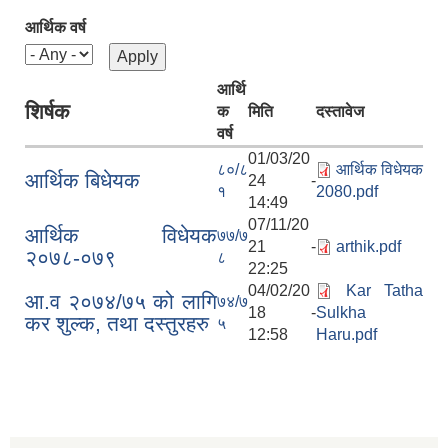
आर्थिक वर्ष
आर्थि
शिर्षक
क
मिति
दस्तावेज
वर्ष
01/03/20
८०/८
आर्थिक विधेयक
आर्थिक बिधेयक
24 -
१
2080.pdf
14:49
07/11/20
आर्थिक विधेयक
७७/७
21 -
arthik.pdf
२०७८-०७९
८
22:25
04/02/20
Kar Tatha
आ.व २०७४/७५ को लागि
७४/७
18 -
Sulkha
कर शुल्क, तथा दस्तुरहरु
५
12:58
Haru.pdf