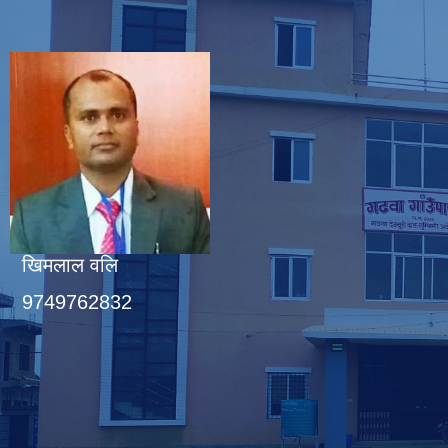
खिमलाल वलि
9749762832