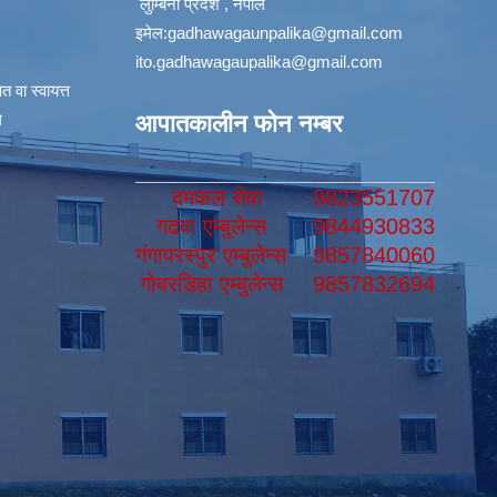
लुम्बिनी प्रदेश , नेपाल
इमेल:
gadhawagaunpalika@gmail.com
ito.gadhawagaupalika@gmail.com
 वा स्वायत्त
​
आपातकालीन फोन नम्बर
दमकल सेवा
9823551707
गढवा एम्बुलेन्स
9844930833
गंगापरस्पुर एम्बुलेन्स
9857840060
गोबरडिहा एम्बुलेन्स
9857832694