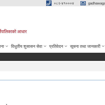
०८२-४१०००४
gadhawaga
गाउँपालिकाको आधार
जना
विधुतीय शुसासन सेवा
प्रतिवेदन
सूचना तथा जानकारी