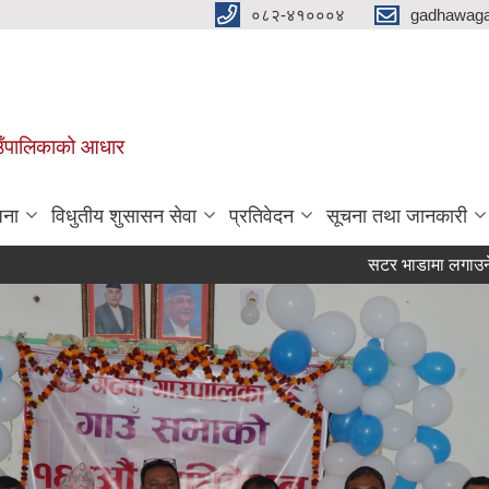
०८२-४१०००४
gadhawaga
गाउँपालिकाको आधार
जना
विधुतीय शुसासन सेवा
प्रतिवेदन
सूचना तथा जानकारी
सटर भाडामा लगाउने सम्बन्धि 