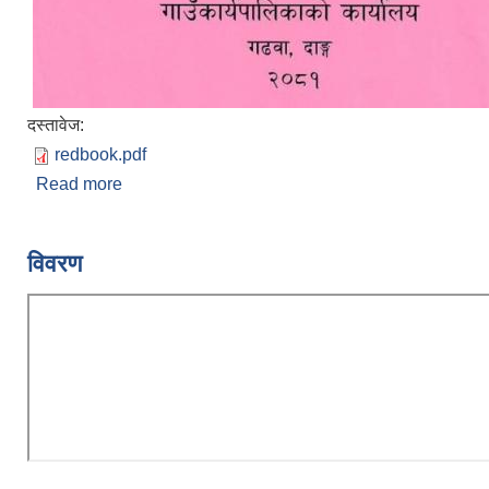
दस्तावेज:
redbook.pdf
Read more
about ब्यय अनुमानको विवरण (खर्च शिर्षकगत र स्रोतगत 
२०८१/०८२
विवरण