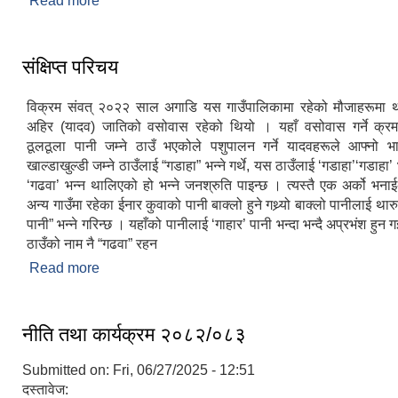
Read more
about संचित कोषबाट बिनियोजन हुने अनुमानको खर्च श
विवरण
संक्षिप्त परिचय
विक्रम संवत् २०२२ साल अगाडि यस गाउँपालिकामा रहेको मौजाहरूमा थ
अहिर (यादव) जातिको वसोवास रहेको थियो । यहाँ वसोवास गर्ने क्रम
ठूलठूला पानी जम्ने ठाउँ भएकोले पशुपालन गर्ने यादवहरूले आफ्नो भ
खाल्डाखुल्डी जम्ने ठाउँलाई “गडाहा” भन्ने गर्थे, यस ठाउँलाई ‘गडाहा’‘गडाहा’ 
‘गढवा’ भन्न थालिएको हो भन्ने जनश्रुति पाइन्छ । त्यस्तै एक अर्को भन
अन्य गाउँमा रहेका ईनार कुवाको पानी बाक्लो हुने गथ्र्यो बाक्लो पानीलाई थार
पानी” भन्ने गरिन्छ । यहाँको पानीलाई ‘गाहार’ पानी भन्दा भन्दै अप्रभंश हु
ठाउँको नाम नै “गढवा” रहन
Read more
about संक्षिप्त परिचय
नीति तथा कार्यक्रम २०८२/०८३
Submitted on:
Fri, 06/27/2025 - 12:51
दस्तावेज: