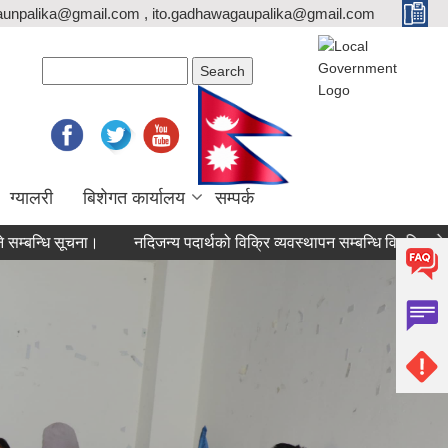
unpalika@gmail.com , ito.gadhawagaupalika@gmail.com
Search form
Search
ग्यालरी
बिशेगत कार्यालय
सम्पर्क
सूचना।
नदिजन्य पदार्थको विक्रि व्यवस्थापन सम्बन्धि विधुतिय बोलपत्र आह्व