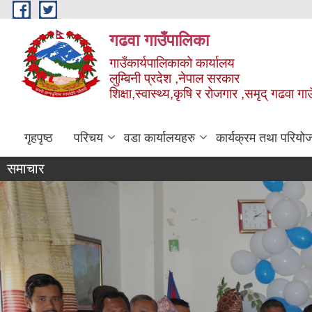
Skip to main content
गढवा गाउँपालिका
गाउँकार्यपालिकाको कार्यालय
लुम्बिनी प्रदेश ,नेपाल सरकार
शिक्षा,स्वास्थ्य,कृषि र रोजगार ,समृद् गढवा 
गृहपृष्ठ
परिचय
वडा कार्यालयहरु
कार्यक्रम तथा परियो
समाचार