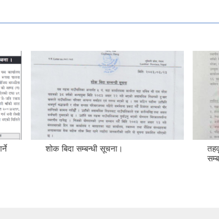
म्बन्धी सूचना।
तहवृद्धिका लागि आवेदन फाराम पे
सम्बन्धि सूचना।