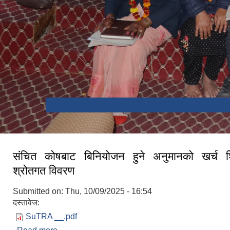
संचित कोषबाट बिनियोजन हुने अनुमानको खर्च श
श्रोतगत विवरण
Submitted on:
Thu, 10/09/2025 - 16:54
दस्तावेज:
SuTRA __.pdf