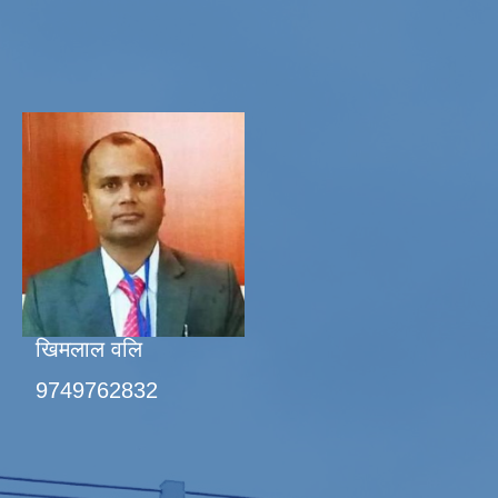
खिमलाल वलि
9749762832