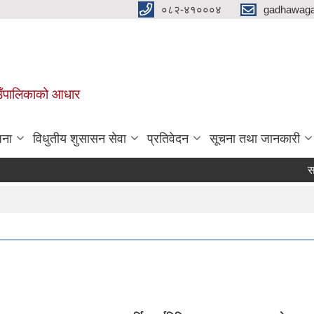
०८२-४१०००४
gadhawaga
गाउँपालिकाको आधार
जना
विधुतीय शुसासन सेवा
प्रतिवेदन
सूचना तथा जानकारी
सटर भा