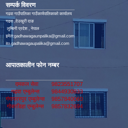
सम्पर्क विवरण
गढवा गाउँपालिका गाउँकार्यपालिकाको कार्यालय
गढवा ,देउखुरी दाङ
लुम्बिनी प्रदेश , नेपाल
इमेल:
gadhawagaunpalika@gmail.com
ito.gadhawagaupalika@gmail.com
आपातकालीन फोन नम्बर
दमकल सेवा
9823551707
गढवा एम्बुलेन्स
9844930833
गंगापरस्पुर एम्बुलेन्स
9857840060
गोबरडिहा एम्बुलेन्स
9857832694