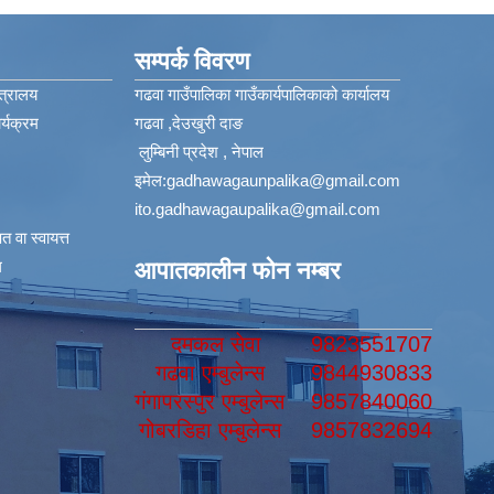
सम्पर्क विवरण
त्रालय
गढवा गाउँपालिका गाउँकार्यपालिकाको कार्यालय
्यक्रम
गढवा ,देउखुरी दाङ
लुम्बिनी प्रदेश , नेपाल
इमेल:
gadhawagaunpalika@gmail.com
ito.gadhawagaupalika@gmail.com
 वा स्वायत्त
​
आपातकालीन फोन नम्बर
दमकल सेवा
9823551707
गढवा एम्बुलेन्स
9844930833
गंगापरस्पुर एम्बुलेन्स
9857840060
गोबरडिहा एम्बुलेन्स
9857832694