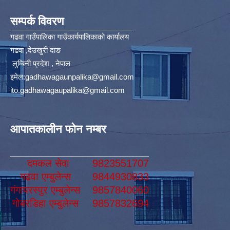
सम्पर्क विवरण
गढवा गाउँपालिका गाउँकार्यपालिकाको कार्यालय
गढवा ,देउखुरी दाङ
लुम्बिनी प्रदेश , नेपाल
इमेल:
gadhawagaunpalika@gmail.com
ito.gadhawagaupalika@gmail.com
आपातकालीन फोन नम्बर
दमकल सेवा
9823551707
गढवा एम्बुलेन्स
9844930833
गंगापरस्पुर एम्बुलेन्स
9857840060
गोबरडिहा एम्बुलेन्स
9857832694