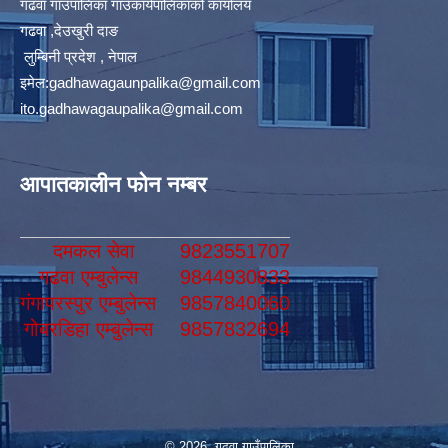
गढवा गाउँपालिका गाउँकार्यपालिकाको कार्यालय
गढवा ,देउखुरी दाङ
लुम्बिनी प्रदेश , नेपाल
इमेल:
gadhawagaunpalika@gmail.com
ito.gadhawagaupalika@gmail.com
आपातकालीन फोन नम्बर
दमकल सेवा
9823551707
गढवा एम्बुलेन्स
9844930833
गंगापरस्पुर एम्बुलेन्स
9857840060
गोबरडिहा एम्बुलेन्स
9857832694
© 2026 गढवा गाउँपालिका