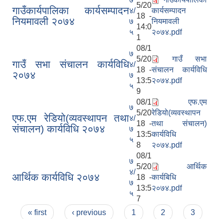
5/20
गाउँकार्यपालिका कार्यसम्पादन
४/
कार्यसम्पादन
18 -
नियमावली २०७४
७
नियमावली
14:0
५
२०७४.pdf
1
08/1
७
5/20
गाउँ सभा
गाउँ सभा संचालन कार्यविधि
४/
18 -
संचालन कार्यविधि
२०७४
७
13:5
२०७४.pdf
५
9
08/1
एफ.एम
७
5/20
रेडियो(व्यवस्थापन
एफ.एम रेडियो(व्यवस्थापन तथा
४/
18 -
तथा संचालन)
संचालन) कार्यविधि २०७४
७
13:5
कार्यविधि
५
8
२०७४.pdf
08/1
७
5/20
आर्थिक
४/
आर्थिक कार्यविधि २०७४
18 -
कार्यबिधि
७
13:5
२०७४.pdf
५
7
Pages
« first
‹ previous
1
2
3