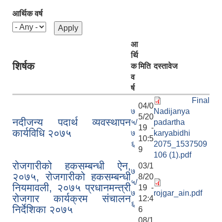
आर्थिक वर्ष
आ
र्थि
शिर्षक
क
मिति
दस्तावेज
व
र्ष
Final
04/0
७
Nadijanya
5/20
नदीजन्य पदार्थ व्यवस्थापन
५/
padartha
19 -
कार्यविधि २०७५
७
karyabidhi
10:5
६
2075_1537509
9
106 (1).pdf
रोजगारीको हकसम्बन्धी ऐन,
03/1
७
२०७५, रोजगारीको हकसम्बन्धी
8/20
मौजुदा कानून
५/
नियमावली, २०७५ प्रधानमन्त्री
19 -
७
rojgar_ain.pdf
रोजगार कार्यक्रम संचालन
12:4
६
निर्देशिका २०७५
6
08/1