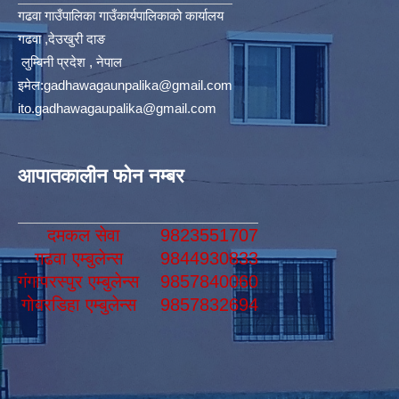
गढवा गाउँपालिका गाउँकार्यपालिकाको कार्यालय
गढवा ,देउखुरी दाङ
लुम्बिनी प्रदेश , नेपाल
इमेल:
gadhawagaunpalika@gmail.com
ito.gadhawagaupalika@gmail.com
आपातकालीन फोन नम्बर
दमकल सेवा
9823551707
गढवा एम्बुलेन्स
9844930833
गंगापरस्पुर एम्बुलेन्स
9857840060
गोबरडिहा एम्बुलेन्स
9857832694